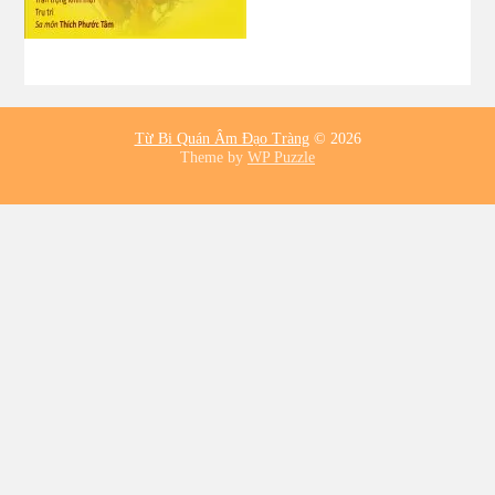
Từ Bi Quán Âm Đạo Tràng
© 2026
Theme by
WP Puzzle