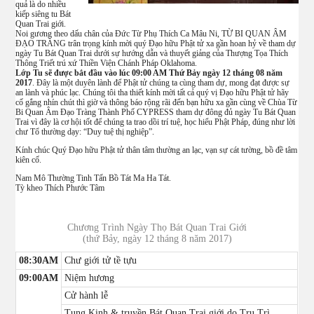
quả là do nhiều
kiếp siêng tu Bát
Quan Trai giới.
Noi gương theo dấu chân của Đức Từ Phụ Thích Ca Mâu Ni, TỪ BI QUAN ÂM
ĐẠO TRÀNG trân trọng kính mời quý Đạo hữu Phật tử xa gần hoan hỷ về tham dự
ngày Tu Bát Quan Trai dưới sự hướng dẫn và thuyết giảng của Thượng Tọa Thích
Thông Triết trú xứ Thiền Viện Chánh Pháp Oklahoma.
Lớp Tu sẽ được bắt đầu vào lúc 09:00 AM Thứ Bảy ngày 12 tháng 08 năm
2017
. Đây là một duyên lành để Phật tử chúng ta cùng tham dự, mong đạt được sự
an lành và phúc lạc. Chúng tôi tha thiết kính mời tất cả quý vị Đạo hữu Phật tử hãy
cố gắng nhín chút thì giờ và thông báo rộng rãi đến bạn hữu xa gần cùng về Chùa Từ
Bi Quan Âm Đạo Tràng Thành Phố CYPRESS tham dự đông đủ ngày Tu Bát Quan
Trai vì đây là cơ hội tốt để chúng ta trao dồi trí tuệ, học hiểu Phật Pháp, đúng như lời
chư Tổ thường dạy: “Duy tuệ thị nghiệp”.
Kính chúc Quý Đạo hữu Phật tử thân tâm thường an lạc, vạn sự cát tường, bồ đề tâm
kiên cố.
Nam Mô Thường Tinh Tấn Bồ Tát Ma Ha Tát.
Tỳ kheo Thích Phước Tâm
Chương Trình Ngày Thọ Bát Quan Trai Giới
(thứ Bảy, ngày 12 tháng 8 năm 2017)
08:30AM
Chư giới tử tề tựu
09:00AM
Niệm hương
Cử hành lễ
Tụng Kinh & truyền Bát Quan Trai giới do Trụ Trì