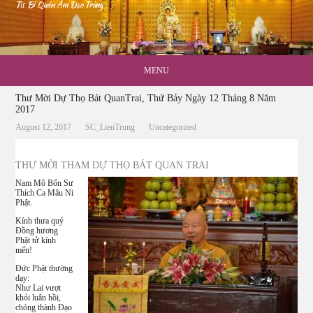
Từ Bi Quán Âm Đạo Tràng
MENU
Thư Mời Dự Thọ Bát QuanTrai, Thứ Bảy Ngày 12 Tháng 8 Năm
2017
August 12, 2017
SC_LienTrung
Uncategorized
THƯ MỜI THAM DỰ THỌ BÁT QUAN TRAI
Nam Mô Bổn Sư
Thích Ca Mâu Ni
Phật.
Kính thưa quý
Đồng hương
Phật tử kính
mến!
Đức Phật thường
dạy:
Như Lai vượt
khỏi luân hồi,
chóng thành Đạo