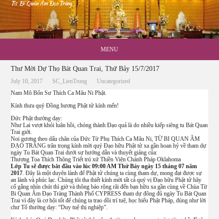
Từ Bi Quán Âm Đạo Tràng
MENU
Thư Mời Dự Thọ Bát Quan Trai, Thứ Bảy 15/7/2017
July 10, 2017
SC_LienTrung
Uncategorized
Nam Mô Bổn Sư Thích Ca Mâu Ni Phật.
Kính thưa quý Đồng hương Phật tử kính mến!
Đức Phật thường dạy:
Như Lai vượt khỏi luân hồi, chóng thành Đạo quả là do nhiều kiếp siêng tu Bát Quan
Trai giới.
Noi gương theo dấu chân của Đức Từ Phụ Thích Ca Mâu Ni, TỪ BI QUAN ÂM
ĐẠO TRÀNG trân trọng kính mời quý Đạo hữu Phật tử xa gần hoan hỷ về tham dự
ngày Tu Bát Quan Trai dưới sự hướng dẫn và thuyết giảng của:
Thượng Tọa Thích Thông Triết trú xứ Thiền Viện Chánh Pháp Oklahoma
Lớp Tu sẽ được bắt đầu vào lúc 09:00 AM Thứ Bảy ngày 15 tháng 07 năm
2017
. Đây là một duyên lành để Phật tử chúng ta cùng tham dự, mong đạt được sự
an lành và phúc lạc. Chúng tôi tha thiết kính mời tất cả quý vị Đạo hữu Phật tử hãy
cố gắng nhín chút thì giờ và thông báo rộng rãi đến bạn hữu xa gần cùng về Chùa Từ
Bi Quan Âm Đạo Tràng Thành Phố CYPRESS tham dự đông đủ ngày Tu Bát Quan
Trai vì đây là cơ hội tốt để chúng ta trao dồi trí tuệ, học hiểu Phật Pháp, đúng như lời
chư Tổ thường dạy: “Duy tuệ thị nghiệp”.