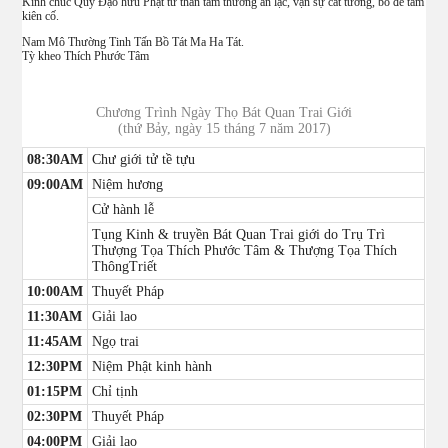
Kính chúc Quý Đạo hữu Phật tử thân tâm thường an lạc, vạn sự cát tường, bồ đề tâm
kiên cố.
Nam Mô Thường Tinh Tấn Bồ Tát Ma Ha Tát.
Tỳ kheo Thích Phước Tâm
Chương Trình Ngày Thọ Bát Quan Trai Giới
(thứ Bảy, ngày 15 tháng 7 năm 2017)
08:30AM
Chư giới tử tề tựu
09:00AM
Niệm hương
Cử hành lễ
Tụng Kinh & truyền Bát Quan Trai giới do Trụ Trì
Thượng Tọa Thích Phước Tâm & Thượng Tọa Thích
ThôngTriết
10:00AM
Thuyết Pháp
11:30AM
Giải lao
11:45AM
Ngọ trai
12:30PM
Niệm Phật kinh hành
01:15PM
Chỉ tịnh
02:30PM
Thuyết Pháp
04:00PM
Giải lao