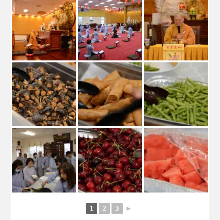
1
2
3
►