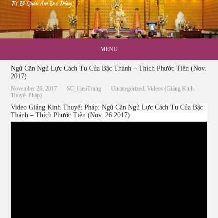
Từ Bi Quán Âm Đạo Tràng
MENU
Ngũ Căn Ngũ Lực Cách Tu Của Bậc Thánh – Thích Phước Tiên (Nov.
2017)
November 26, 2017
SC_LienTrung
Uncategorized
,
Videos (Giảng Kinh
Thuyết Pháp)
Video Giảng Kinh Thuyết Pháp: Ngũ Căn Ngũ Lực Cách Tu Của Bậc
Thánh – Thích Phước Tiên (Nov. 26 2017)