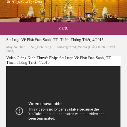
Từ Bi Quán Âm Đạo Tràng
MENU
Sơ Lược Về Phật Đản Sanh, TT. Thích Thông Triết, 4/2015
May 24, 2015
SC_LienTrung
Uncategorized
,
Videos (Giảng Kinh Thuyết
Pháp)
Video Giảng Kinh Thuyết Pháp: Sơ Lược Về Phật Đản Sanh, TT.
Thích Thông Triết, 4/2015