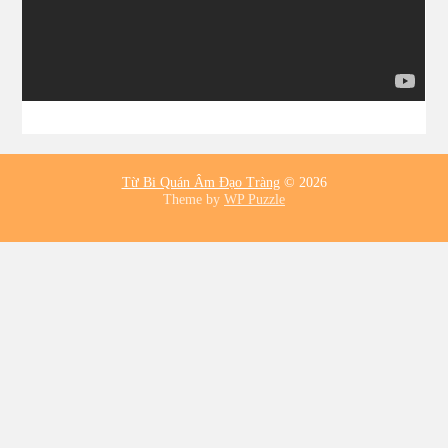
Từ Bi Quán Âm Đạo Tràng
© 2026
Theme by
WP Puzzle