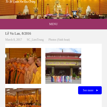
Từ Bi Quán Âm Đạo Tràng
MENU
Lễ Vu Lan, 8/2016
March 8, 2017
SC_LienTrung
Photos (Sinh hoạt)
See more