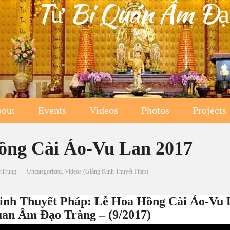
Từ Bi Quán Âm Đạ
out
Events
Videos
Photos
Projects
ồng Cài Áo-Vu Lan 2017
nTrung
Uncategorized
,
Videos (Giảng Kinh Thuyết Pháp)
Kinh Thuyết Pháp: Lễ Hoa Hồng Cài Áo-Vu 
an Âm Đạo Tràng – (9/2017)