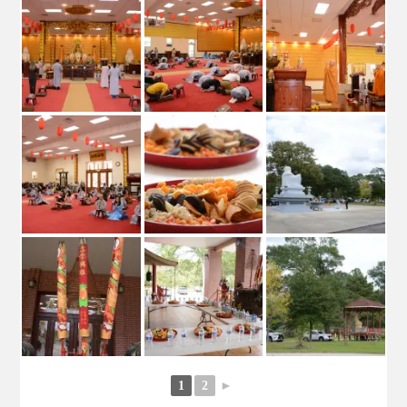
1
2
►