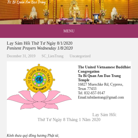
Từ Bi Quán Âm Đạo Tràng
MENU
Lạy Sám Hối Thứ Tư Ngày 8/1/2020
Penitent Prayers Wednesday 1/8/2020
December 31, 2019
SC_LienTrung
Uncategorized
The United Vietnamese Buddhist
Congregation
Tu Bi Quan Am Dao Trang
Temple
16827 Mueschke Rd, Cypress,
Texas 77433
Tel. 832-657-9147
Email.tubidaotrang@gmail.com
Lạy Sám Hối:
Thứ Tư Ngày 8 Tháng 1 Năm 2020
Kính thưa quý đồng hương Phật tử,