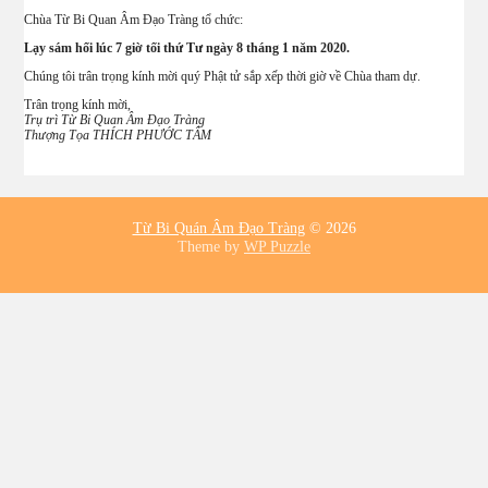
Chùa Từ Bi Quan Âm Đạo Tràng tổ chức:
Lạy sám hối lúc 7 giờ tối thứ Tư ngày 8 tháng 1 năm 2020.
Chúng tôi trân trọng kính mời quý Phật tử sắp xếp thời giờ về Chùa tham dự.
Trân trọng kính mời,
Trụ trì Từ Bi Quan Âm Đạo Tràng
Thượng Tọa THÍCH PHƯỚC TÂM
Từ Bi Quán Âm Đạo Tràng
© 2026
Theme by
WP Puzzle