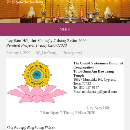
Từ Bi Quán Âm Đạo Tràng
MENU
Lạy Sám Hối, thứ Sáu ngày 7 tháng 2 năm 2020
Penitent Prayers, Friday 02/07/2020
February 1, 2020
SC_LienTrung
Uncategorized
The United Vietnamese Buddhist
Congregation
Tu Bi Quan Am Dao Trang
Temple
16827 Mueschke Rd, Cypress,
Texas 77433
Tel. 832-657-9147
Email.tubidaotrang@gmail.com
Lạy Sám Hối:
Thứ Sáu Ngày 7 Tháng 2 Năm 2020
Kính thưa quý đồng hương Phật tử,