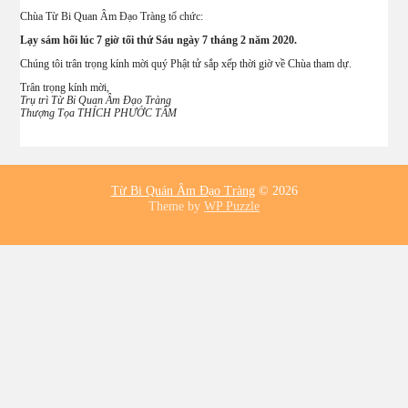
Chùa Từ Bi Quan Âm Đạo Tràng tổ chức:
Lạy sám hối lúc 7 giờ tối thứ Sáu ngày 7 tháng 2 năm 2020.
Chúng tôi trân trọng kính mời quý Phật tử sắp xếp thời giờ về Chùa tham dự.
Trân trọng kính mời,
Trụ trì Từ Bi Quan Âm Đạo Tràng
Thượng Tọa THÍCH PHƯỚC TÂM
Từ Bi Quán Âm Đạo Tràng
© 2026
Theme by
WP Puzzle