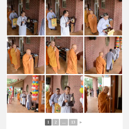
1
2
...
13
►