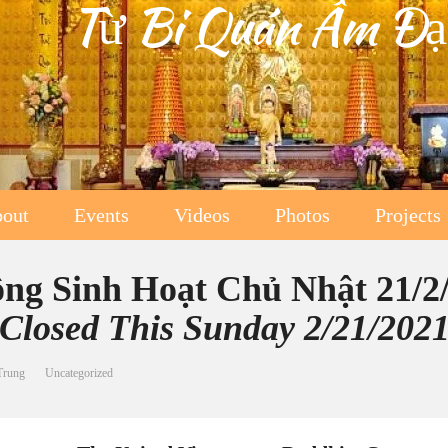
Từ Bi Quán Âm Đạ
out
Events
Videos
Photos
Projects
ng Sinh Hoạt Chủ Nhật 21/2
 Closed This Sunday 2/21/202
Trung
Uncategorized