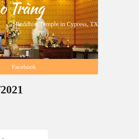
o Tràng
Buddhist Temple in Cypress, TX
Facebook
/2021
1