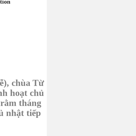
tion
ễ), chùa Từ
nh hoạt chủ
 rằm tháng
ủ nhật tiếp