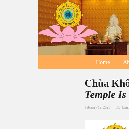
Home
Ab
Chùa Khô
Temple Is
February 19, 2021
SC_Lien